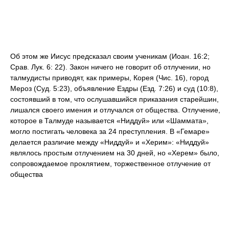
Об этом же Иисус предсказал своим ученикам (Иоан. 16:2;
Срав. Лук. 6: 22). Закон ничего не говорит об отлучении, но
талмудисты приводят, как примеры, Корея (Чис. 16), город
Мероз (Суд. 5:23), объявление Ездры (Езд. 7:26) и суд (10:8),
состоявший в том, что ослушавшийся приказания старейшин,
лишался своего имения и отлучался от общества. Отлучение,
которое в Талмуде называется «Ниддуй» или «Шаммата»,
могло постигать человека за 24 преступления. В «Гемаре»
делается различие между «Ниддуй» и «Херим»: «Ниддуй»
являлось простым отлучением на 30 дней, но «Херем» было,
сопровождаемое проклятием, торжественное отлучение от
общества