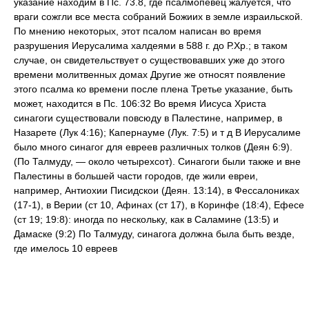
указание находим в Пс. 73.8, где псалмопевец жалуется, что
враги сожгли все места собраний Божиих в земле израильской.
По мнению некоторых, этот псалом написан во время
разрушения Иерусалима халдеями в 588 г. до Р.Хр.; в таком
случае, он свидетельствует о существовавших уже до этого
времени молитвенных домах Другие же относят появление
этого псалма ко времени после плена Третье указание, быть
может, находится в Пс. 106:32 Во время Иисуса Христа
синагоги существовали повсюду в Палестине, например, в
Назарете (Лук 4:16); Капернауме (Лук. 7:5) и т д В Иерусалиме
было много синагог для евреев различных толков (Деян 6:9).
(По Талмуду, — около четырехсот). Синагоги были также и вне
Палестины в большей части городов, где жили евреи,
например, Антиохии Писидскои (Деян. 13:14), в Фессалониках
(17-1), в Верии (ст 10, Афинах (ст 17), в Коринфе (18:4), Ефесе
(ст 19; 19:8): иногда по нескольку, как в Саламине (13:5) и
Дамаске (9:2) По Талмуду, синагога должна была быть везде,
где имелось 10 евреев