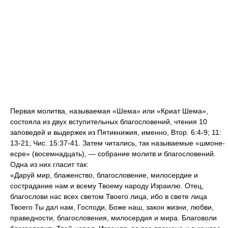
Первая молитва, называемая «Шема» или «Криат Шема»,
состояла из двух вступительных благословений, чтения 10
заповедей и выдержек из Пятикнижия, именно, Втор. 6:4-9; 11:
13-21; Чис. 15:37-41. Затем читались, так называемые «шмоне-
есре» (восемнадцать), — собрание молитв и благословений.
Одна из них гласит так:
«Даруй мир, блаженство, благословение, милосердие и
сострадание нам и всему Твоему народу Израилю. Отец,
благослови нас всех светом Твоего лица, ибо в свете лица
Твоего Ты дал нам, Господи, Боже наш, закон жизни, любви,
праведности, благословения, милосердия и мира. Благоволи