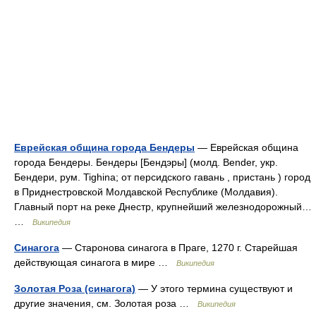
Еврейская община города Бендеры
— Еврейская община
города Бендеры. Бендеры [Бендэры] (молд. Bender, укр.
Бендери, рум. Tighina; от персидского гавань , пристань ) город
в Приднестровской Молдавской Республике (Молдавия).
Главный порт на реке Днестр, крупнейший железнодорожный…
…
Википедия
Синагога
— Старонова синагога в Праге, 1270 г. Старейшая
действующая синагога в мире …
Википедия
Золотая Роза (синагога)
— У этого термина существуют и
другие значения, см. Золотая роза …
Википедия