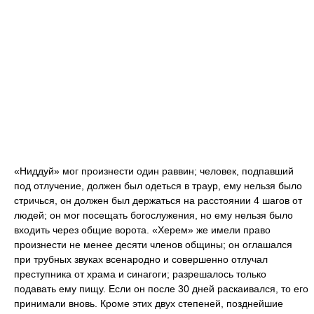
«Ниддуй» мог произнести один раввин; человек, подпавший
под отлучение, должен был одеться в траур, ему нельзя было
стричься, он должен был держаться на расстоянии 4 шагов от
людей; он мог посещать богослужения, но ему нельзя было
входить через общие ворота. «Херем» же имели право
произнести не менее десяти членов общины; он оглашался
при трубных звуках всенародно и совершенно отлучал
преступника от храма и синагоги; разрешалось только
подавать ему пищу. Если он после 30 дней раскаивался, то его
принимали вновь. Кроме этих двух степеней, позднейшие