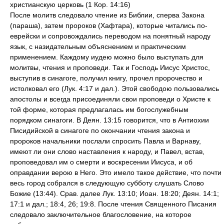
христианскую церковь (1 Кор. 14:16)
После молитв следовало чтение из Библии, сперва Закона
(параша), затем пророков (Хафтара), которые читались по-
еврейски и сопровождались переводом на понятный народу
язык, с назидательным объяснением и практическим
применением. Каждому иудею можно было выступать для
молитвы, чтения и проповеди. Так и Господь Иисус Христос,
выступив в синагоге, получил книгу, прочел пророчество и
истолковал его (Лук. 4:17 и дал.). Этой свободою пользовались
апостолы и всегда присоединяли свои проповеди о Христе к
той форме, которая предлагалась им богослужебным
порядком синагоги. В Деян. 13:15 говорится, что в Антиохии
Писидийской в синагоге по окончании чтения закона и
пророков начальники послали спросить Павла и Варнаву,
имеют ли они слово наставления к народу, и Павел, встав,
проповедовал им о смерти и воскресении Иисуса, и об
оправдании верою в Него. Это имело такое действие, что почти
весь город собрался в следующую субботу слушать Слово
Божие (13:44). Срав. далее Лук. 13:10; Иоан. 18:20; Деян. 14:1;
17:1 и дал.; 18:4, 26; 19:8. После чтения Священного Писания
следовало заключительное благословение, на которое