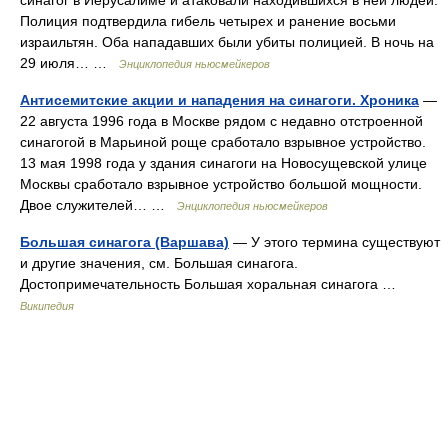
синагог в Иерусалиме и атаковали находившихся в ней людей.
Полиция подтвердила гибель четырех и ранение восьми
израильтян. Оба нападавших были убиты полицией. В ночь на
29 июля… …
Энциклопедия ньюсмейкеров
Антисемитские акции и нападения на синагоги. Хроника
—
22 августа 1996 года в Москве рядом с недавно отстроенной
синагогой в Марьиной роще сработало взрывное устройство.
13 мая 1998 года у здания синагоги на Новосущевской улице
Москвы сработало взрывное устройство большой мощности.
Двое служителей… …
Энциклопедия ньюсмейкеров
Большая синагога (Варшава)
— У этого термина существуют
и другие значения, см. Большая синагога.
Достопримечательность Большая хоральная синагога …
Википедия