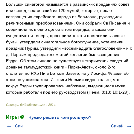
Большой синагогой называется в раввинских преданиях совет
или синод, состоявший из 120 мужей, которые, после
возвращения еврейского народа из Вавилона, руководили
религиозными преобразованиями. Они собрали Св Писания и
соединили их в одно целое в том порядке, в каком они
существуют и теперь; проверили текст и поставили гласные
буквы, утвердили синагогальное богослужение, установили
праздник Пурим, утвердили «восемнадцать благословений» и т.
д. Первым председателем этой коллегии был священник
Ездра. Об этом синоде не существует исторических сведений
древнее талмудистской книги «Пирке-Авот», около 2-го
столетия по Р.Хр Ни в Ветхом Завете, ни у Иосифа Флавия об
этом не упоминается. Из книги Неемии видно только, что
вокруг Ездры группировались набожные, выдающиеся мужи,
которые работали под его руководством (Неем. 8:13; 10:1-29).
Словарь библейских имен
.
2014
.
Игры ⚽
Нужно решить контрольную?
Син
Синай