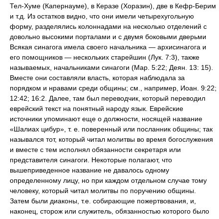
Тел-Хуме (Капернауме), в Керазе (Хоразин), две в Кефр-Берим
и т.д. Из остатков видно, что они имели четырехугольную
форму, разделялись колоннадами на несколько отделений с
довольно высокими порталами и с двумя боковыми дверьми
Всякая синагога имела своего начальника — архисинагога и
его помощников — нескольких старейшин (Лук. 7:3), также
называемых, начальниками синагоги (Map. 5:22; Деян. 13: 15).
Вместе они составляли власть, которая наблюдала за
порядком и нравами среди общины; см., например, Иоан. 9:22;
12:42; 16:2. Далее, там был переводчик, который переводил
еврейский текст на понятный народу язык. Еврейские
источники упоминают еще о должности, носящей название
«Шалиах цибур», т. е. поверенный или посланник общины; так
назывался тот, который читал молитвы во время богослужения
и вместе с тем исполнял обязанности секретаря или
представителя синагоги. Некоторые полагают, что
вышеприведенное название не давалось одному
определенному лицу, но при каждом отдельном случае тому
человеку, который читал молитвы по поручению общины.
Затем были диаконы, т.е. собирающие пожертвования, и,
наконец, сторож или служитель, обязанностью которого было