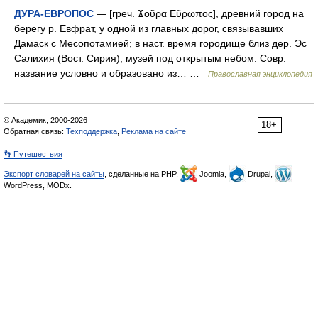
ДУРА-ЕВРОПОС
— [греч. Ϫοῦρα Εὔρωπος], древний город на
берегу р. Евфрат, у одной из главных дорог, связывавших
Дамаск с Месопотамией; в наст. время городище близ дер. Эс
Салихия (Вост. Сирия); музей под открытым небом. Совр.
название условно и образовано из… …
Православная энциклопедия
© Академик, 2000-2026
18+
Обратная связь:
Техподдержка
,
Реклама на сайте
👣 Путешествия
Экспорт словарей на сайты
, сделанные на PHP,
Joomla,
Drupal,
WordPress, MODx.