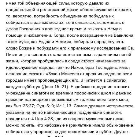
имея той объединяющей силы, которую давало их
национальной и религиозной жизни общее служение в храме,
то, вероятно, потребность объединения побудила их
собираться в разных местах, т.е в синагогах, вспоминать о
делах Господних в прошедшее время и взывать к Нему о
помощи и избавлении. Когда, после возвращения из Вавилона,
такие мужи, как Ездра и Неемия, собирали народ слушать
слово Божие и побуждали его к прилежному исследованию Св.
Писания, то синагога стала естественным выражением новой
жизни, которая пробудилась в среде строго наказанного за
идолослужение народа, так что Иаков, брат Господень, имел
основание сказать: «Закон Моисеев от древних родов по всем
городам имеет проповедующих его, и читается в синагогах
каждую субботу» (Деян 15: 21). Еврейское предание относит
учреждение синагоги ко времени пророческих школ и даже ко
времени патриархов произвольным толкованием таких мест,
как Быт. 25:27; Суд. 5: 9; Ис 1 13. Самое древнее историческое
указание на нечто напоминающее позднейшие синагоги,
находится в 4 Цар 4:23, где из вопроса мужа сонамитянка
можно понять, что набожные израильтяне имели обыкновение
собираться у пророков во дни новомесячии и суббот Другое